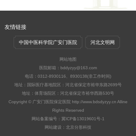
部门启动“体重管理年”活动。为什么要重视体重管理?当前
医疗机构的体重管理门诊开设情况如何?记者就此进行了采
访。1超重肥胖：慢性病的隐形推手今年35岁的小正（化
名），不曾料到自己会因为肥胖患上阻塞性睡眠呼吸暂停综
友情链接
合征，睡觉时由于通气不足被憋醒，每晚起夜七八次。年纪
轻轻的他，已患上高血压、糖尿病……体重最重时飙升至近
中国中医科学院广安门医院
河北文明网
380斤，“胖墩墩”的人生让小正苦不堪言。肥胖症，一种由
遗传、内分泌和环境等多种因素共同作用而导致的慢性代谢
网站地图
性疾病。随着经济社会发展和生活水平提高，我国居民生活
方式、饮食结构等发生较大变化，超重、肥胖已成为危害群
医院邮箱：bddyzyy@163.com
众健康的重大公共卫生问题。根据《中国居民营养与慢性病
电话：0312-8930116、8930138(非工作时间)
状况报告（2020年）》，2018年我国成人超重率和肥胖率
地址：国际医疗基地院区：河北省保定市裕华东路2699号
分别为34.3%和16.4%，6至17岁儿童青少年超重率和肥胖
地址：体育场院区：河北省保定市裕华西路530号
率分别为11.1%和7.9%，并呈逐年递增趋势。国家卫生健康
Copyright © 广安门医院保定医院 http://www.bdsdyzyy.cn Alline
委此前发布的《体重管理指导原则（2024年版）》也指
Rights Reserved
出，有研究预测，若该趋势得不到有效遏制，2030年我国
成人、儿童超重肥胖率将分别达到70.5%和31.8%。肥胖不
网站备案编号：冀ICP备13019601号-1
仅影响个人形象，更是多种慢性病的隐形推手。体重异常，
网站建设
：
北京分形科技
特别是超重和肥胖是高血压、糖尿病、高血脂、心脑血管疾