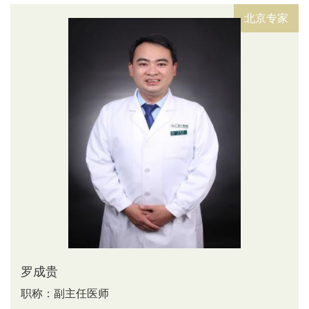
急诊科
北京专家
感染性疾病
血透室
特诊科
疼痛科
手术室麻醉科
男科门诊（不孕不育专科）
海扶刀治疗中心
罗成贵
职称：副主任医师