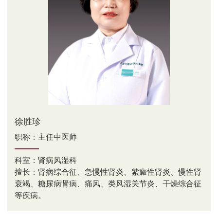
康复医学科
皮肤科
医疗美容科
针灸经络科
肿瘤科
妇科
全科医学科
心身医学科
徐胜珍
慢病科
职称：主任中医师
口腔科
科室：肾病风湿科
眼科
擅长：肾病综合征、急慢性肾炎、紫癜性肾炎、慢性肾
耳鼻喉科
衰竭、糖尿病肾病、痛风、类风湿关节炎、干燥综合征
体检科
等疾病。
重症医学科