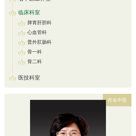
临床科室
脾胃肝胆科
心血管科
普外肛肠科
骨一科
骨二科
骨三科
医技科室
治未病中心
呼吸内科
市名中医
肾病风湿科
内分泌科
脑病科
儿科