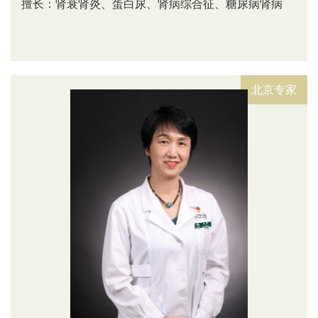
擅长：肾衰肾炎、蛋白尿、肾病综合征、糖尿病肾病
北京专家