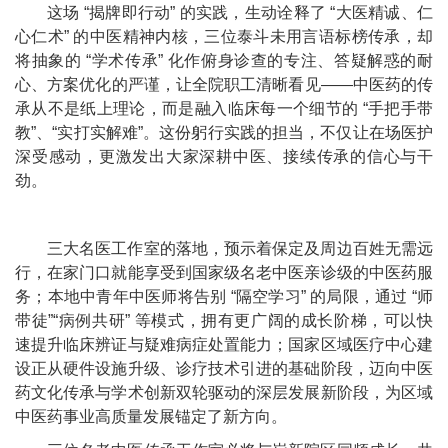
这场 “揭牌即行动” 的实践，生动诠释了 “大医精诚、仁
心仁术” 的中医精神内核，三位泰斗未用言语标榜传承，却
将抽象的 “学术传承” 化作俯身诊查的专注、答疑解惑的耐
心、方案优化的严谨，让全院职工清晰看见——中医药的传
承从不是纸上理论，而是融入临床每一个细节的 “手把手带
教”、“实打实解难”。这份躬行实践的担当，不仅让在场医护
深受感动，更激发出大家深耕中医、接续传承的信心与干
劲。
三大名医工作室的落地，预示着保定及周边百姓无需远
行，在家门口就能享受到国家级名老中医亲诊级的中医药服
务；本地中青年中医师将告别 “隔空学习” 的局限，通过 “师
带徒”“病例共研” 等模式，拥有更广阔的成长阶梯，可以快
速提升临床辨证与疑难病症处置能力；国家区域医疗中心建
设正从硬件设施升级、诊疗技术引进的基础阶段，迈向中医
药文化传承与学术创新双轮驱动的深层发展新阶段，为区域
中医药事业高质量发展锚定了新方向。