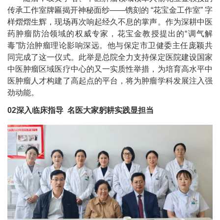
传承工作室牌匾揭开神秘面纱——镌刻的 “花宝金工作室” 字
样熠熠生辉，现场再次响起经久不息的掌声。作为深耕中医
药肿瘤防治领域的权威专家，花宝金教授提出的“调气解
毒”防治肿瘤理论影响深远。他与保定市卫健委主任庞颖共
同完成了这一仪式。此举是总院全力支持保定医院建设国家
中医肿瘤区域医疗中心的又一实质性举措，为培育高水平中
医肿瘤人才构建了高起点的平台，将为肿瘤学科发展注入强
劲动能。
02深入临床指导 名医大家躬耕实践显担当